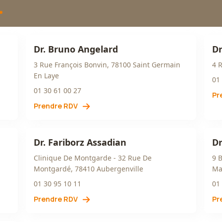
Dr. Bruno Angelard
Dr
3 Rue François Bonvin, 78100 Saint Germain
4 
En Laye
01
01 30 61 00 27
Pr
Prendre RDV
Dr. Fariborz Assadian
Dr
Clinique De Montgarde - 32 Rue De
9 
Montgardé, 78410 Aubergenville
Ma
01 30 95 10 11
01
Prendre RDV
Pr