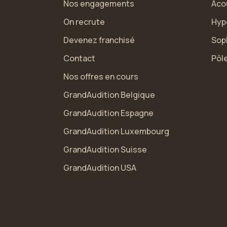
Nos engagements
Aco
On recrute
Hyp
Devenez franchisé
Sop
Contact
Pôle
Nos offres en cours
GrandAudition Belgique
GrandAudition Espagne
GrandAudition Luxembourg
GrandAudition Suisse
GrandAudition USA
s Options