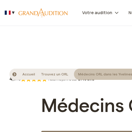
Découvrez nos +130 centres auditifs dans le monde
Votre audition
N
▼
Accueil
Trouvez un ORL
Médecins ORL dans les Yveline
4,7
/5
Note moyenne sur
2148 avis
Médecins O