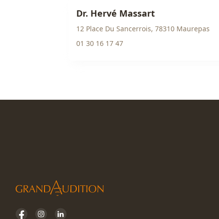
Dr. Hervé Massart
12 Place Du Sancerrois, 78310 Maurepas
01 30 16 17 47