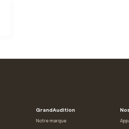
GrandAudition
Nos
Notre marque
Appa