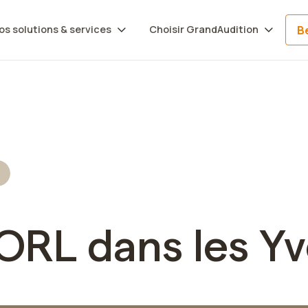
Trouvez votre centre
Be
os solutions & services
Choisir GrandAudition
s
RL dans les Yv