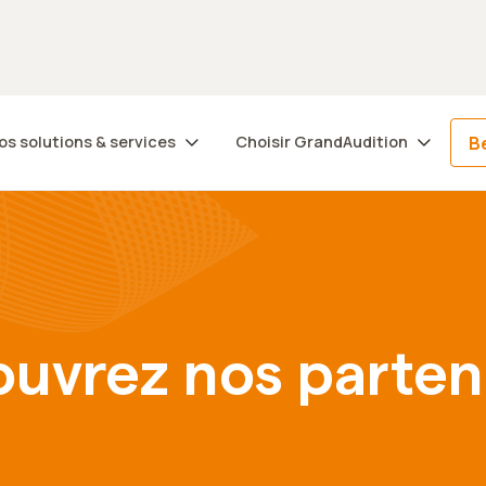
Trouvez votre centre
Be
os solutions & services
Choisir GrandAudition
uvrez nos parten