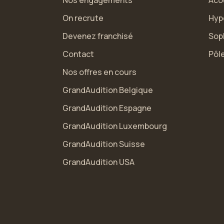
Nos engagements
Aco
On recrute
Hyp
Devenez franchisé
Sop
Contact
Pôle
Nos offres en cours
GrandAudition Belgique
GrandAudition Espagne
GrandAudition Luxembourg
GrandAudition Suisse
GrandAudition USA
s Options