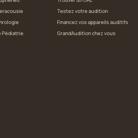
uphènes
Trouver un ORL
eracousie
Testez votre audition
hrologie
Financez vos appareils auditifs
 Pédiatrie
GrandAudition chez vous