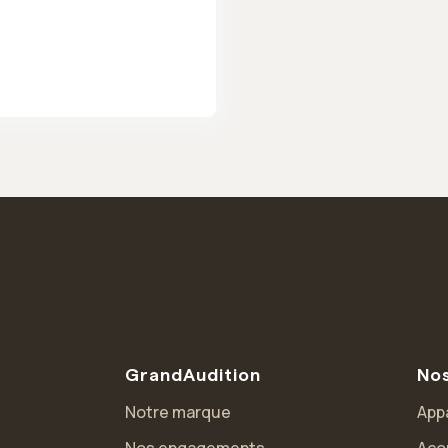
GrandAudition
Nos
Notre marque
Appa