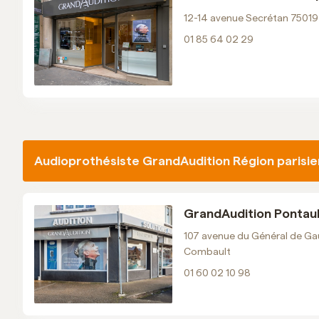
Prendre RDV
12-14 avenue Secrétan 75019
01 85 64 02 29
GrandAudition Place de la
République
01 42 45 29 04
Email
Voir les horaires
Audioprothésiste GrandAudition Région parisi
Prendre RDV
GrandAudition Pontau
GrandAudition Jaurès
107 avenue du Général de Ga
01 85 64 02 29
Combault
Email
01 60 02 10 98
Voir les horaires
Prendre RDV