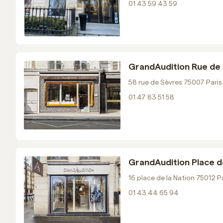
Email
01 43 59 43 59
Voir les horaires
Prendre RDV
GrandAudition Rue de S
GrandAudition Place de la
58 rue de Sèvres 75007 Paris
Nation
01 47 83 51 58
01 43 44 65 94
Email
Voir les horaires
Prendre RDV
GrandAudition Place de 
16 place de la Nation 75012 P
GrandAudition Place d'Italie
01 43 44 65 94
01 85 64 02 58
Email