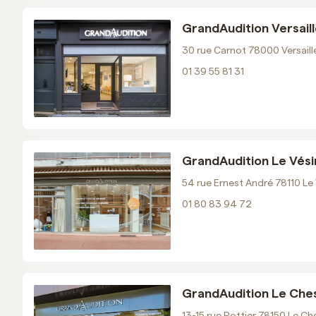
GrandAudition Versail
30 rue Carnot 78000 Versaill
GrandAudition Rue de
Sèvres
01 39 55 81 31
01 47 83 51 58
Email
Voir les horaires
Prendre RDV
GrandAudition Le Vési
54 rue Ernest André 78110 Le
01 80 83 94 72
GrandAudition Opéra
01 42 60 64 00
Email
Voir les horaires
GrandAudition Le Che
Prendre RDV