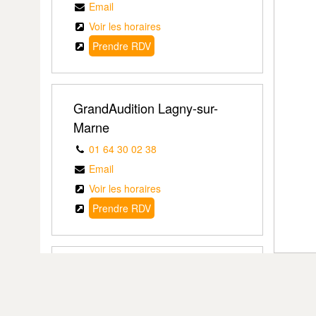
Email
Voir les horaires
Prendre RDV
GrandAudition Lagny-sur-
Marne
01 64 30 02 38
Email
Voir les horaires
Prendre RDV
GrandAudition Chennevières-
sur-Marne
01 45 90 22 80