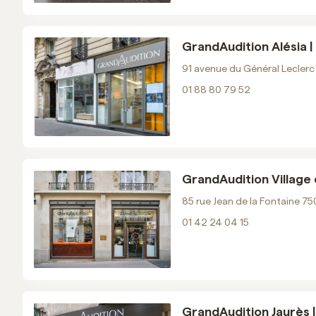
Voir les horaires
Prendre RDV
GrandAudition Alésia | 
91 avenue du Général Leclerc
01 88 80 79 52
GrandAudition Sceaux
01 40 83 02 88
Email
Voir les horaires
Prendre RDV
GrandAudition Village d
85 rue Jean de la Fontaine 75
01 42 24 04 15
GrandAudition Alésia
01 88 80 79 52
Email
Voir les horaires
GrandAudition Jaurès |