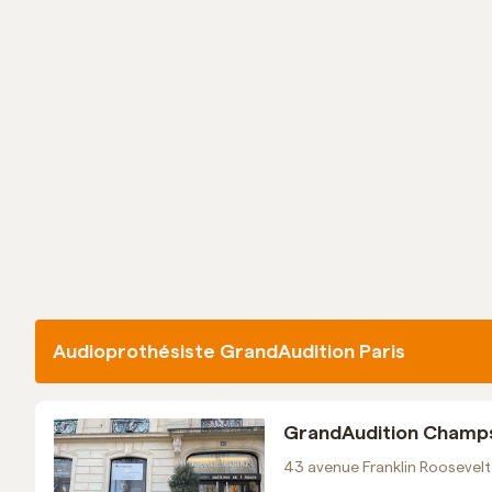
Email
Voir les horaires
Prendre RDV
GrandAudition Créteil
01 43 39 37 25
Email
Voir les horaires
Prendre RDV
Audioprothésiste GrandAudition Paris
GrandAudition Nogent-sur-
Marne
GrandAudition Champs-
01 41 95 23 74
43 avenue Franklin Roosevelt