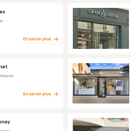
les
es
En savoir plus
net
 Vésinet
En savoir plus
snay