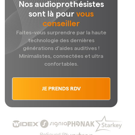
Nos audioprothésistes
sont là pour
vous
conseiller
Faites-vous surprendre par la haute
technologie des dernières
générations d'aides auditives !
Minimalistes, connectées et ultra
confortables.
JE PRENDS RDV