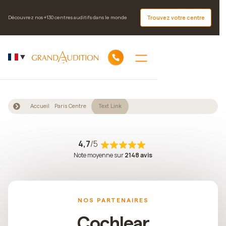
Trouvez votre centre
Découvrez nos +130 centres auditifs dans le monde
▼
Accueil
Paris Centre
Text Link
4,7
/5
Note moyenne sur
2148 avis
NOS PARTENAIRES
Cochlear