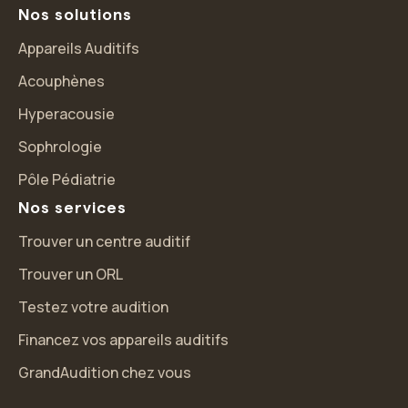
Nos solutions
Appareils Auditifs
Acouphènes
Hyperacousie
Sophrologie
Pôle Pédiatrie
Nos services
Trouver un centre auditif
Salut c'est nous...
Trouver un ORL
les Cookies !
Testez votre audition
On a attendu d'être sûrs que le contenu de ce site vous intéresse
Financez vos appareils auditifs
avant de vous déranger, mais on aimerait bien vous accompagner
pendant votre visite...
GrandAudition chez vous
C'est OK pour vous ?
Pour modifier vos préférences par la suite, cliquez sur le lien