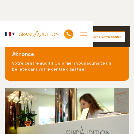
Accueil
GrandAudition Colomiers
▼
Trouvez votre centre
Découvrez nos +130 centres auditifs dans le monde
Annonce
Votre centre auditif Colomiers vous souhaite un
bel été dans votre centre climatisé !