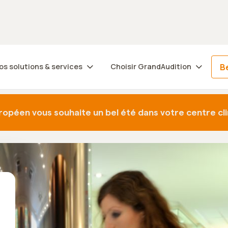
Trouvez votre centre
Be
os solutions & services
Choisir GrandAudition
ropéen
ropéen vous souhaite un bel été dans votre centre cli