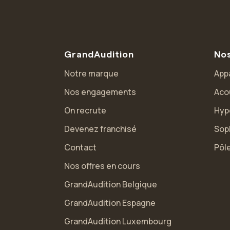
GrandAudition
Nos
Notre marque
Appa
Nos engagements
Aco
On recrute
Hyp
Devenez franchisé
Sop
Contact
Pôle
Nos offres en cours
GrandAudition Belgique
GrandAudition Espagne
GrandAudition Luxembourg