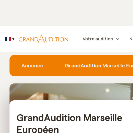
Découvrez nos +130 centres auditifs dans le monde
Votre audition
N
▼
Accueil
Audioprothésiste
GrandAudition Marseille Eu
Annonce
GrandAudition Marseille Eu
GrandAudition Marseille
Européen