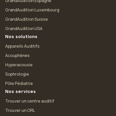
GrandAudition Espagne
GrandAudition Luxembourg
GrandAudition Suisse
GrandAudition USA
Nos solutions
Appareils Auditifs
Acouphènes
Hyperacousie
Sophrologie
Pôle Pédiatrie
Nos services
Trouver un centre auditif
Salut c'est nous...
Trouver un ORL
les Cookies !