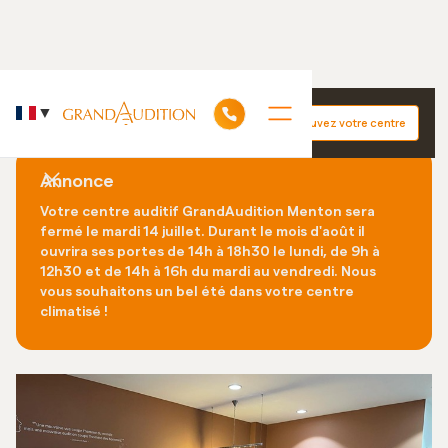
Accueil
GrandAudition Menton
▼
Trouvez votre centre
Découvrez nos +130 centres auditifs dans le monde
Annonce
Votre centre auditif GrandAudition Menton sera
fermé le mardi 14 juillet. Durant le mois d'août il
ouvrira ses portes de 14h à 18h30 le lundi, de 9h à
12h30 et de 14h à 16h du mardi au vendredi. Nous
vous souhaitons un bel été dans votre centre
climatisé !