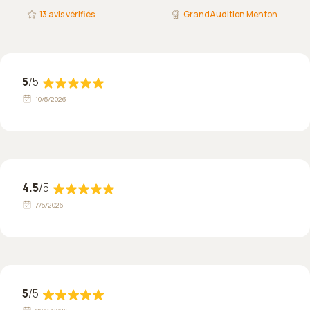
13
avis vérifiés
GrandAudition Menton
5
/5
10/5/2026
4.5
/5
7/5/2026
5
/5