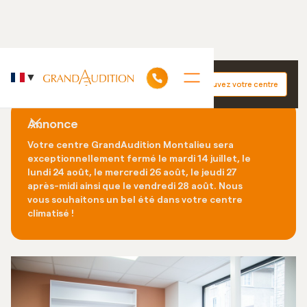
Accueil
GrandAudition Montalieu
▼
Trouvez votre centre
Découvrez nos +130 centres auditifs dans le monde
Annonce
Votre centre GrandAudition Montalieu sera
exceptionnellement fermé le mardi 14 juillet, le
lundi 24 août, le mercredi 26 août, le jeudi 27
après-midi ainsi que le vendredi 28 août. Nous
vous souhaitons un bel été dans votre centre
climatisé !