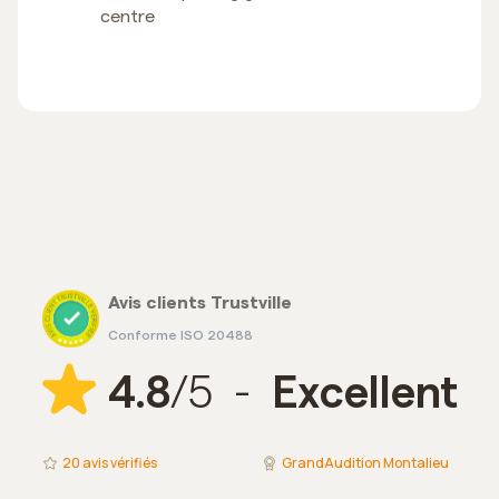
centre
Avis clients Trustville
Conforme ISO 20488
4.8
/5 -
Excellent
20
avis vérifiés
GrandAudition Montalieu