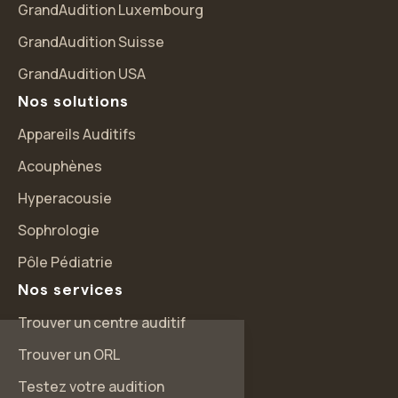
GrandAudition Luxembourg
GrandAudition Suisse
GrandAudition USA
Nos solutions
Appareils Auditifs
Acouphènes
Hyperacousie
Sophrologie
Pôle Pédiatrie
Nos services
Trouver un centre auditif
Salut c'est nous...
les Cookies !
Trouver un ORL
Testez votre audition
On a attendu d'être sûrs que le contenu de