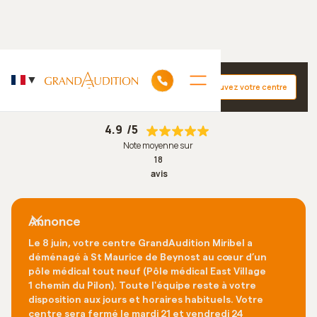
Accueil
GrandAudition Saint-Maurice-de-Beynost
▼
Trouvez votre centre
Découvrez nos +130 centres auditifs dans le monde
4.9
/5
Note moyenne sur
18
avis
Annonce
Le 8 juin, votre centre GrandAudition Miribel a
déménagé à St Maurice de Beynost au cœur d’un
pôle médical tout neuf (Pôle médical East Village
1 chemin du Pilon). Toute l'équipe reste à votre
disposition aux jours et horaires habituels. Votre
centre sera fermé le mardi 21 et vendredi 24