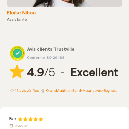
Eloïse Nihou
Assistante
Avis clients Trustville
Conforme ISO 20488
4.9
/5 -
Excellent
18
avis vérifiés
GrandAudition Saint-Maurice-de-Beynost
5
/5
22/6/2026