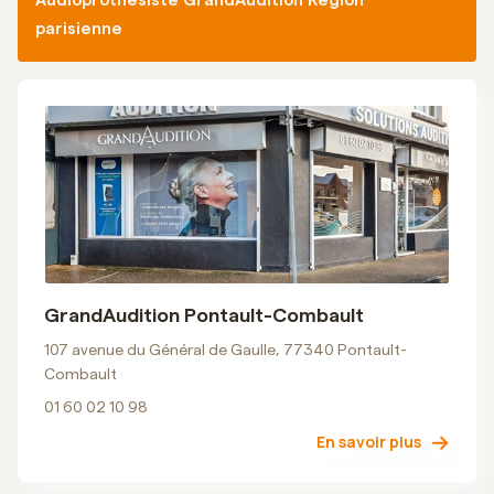
Audioprothésiste GrandAudition Région
parisienne
GrandAudition Pontault-Combault
107 avenue du Général de Gaulle, 77340 Pontault-
Combault
01 60 02 10 98
En savoir plus